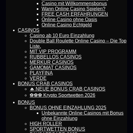
Casino mit Willkommensbonus
Wann Online Casino Spielen?
FREE CASH ERFAHRUNGEN
Online Casino ohne Oasis
Online Casino Echtgeld
CASINOS
Casino ab 10 Euro Einzahlung
Double Ball Roulette Online Casino – Die Top
Liste.
MIT VIP PROGRAMM
RUBBELLOS CASINOS
MERKUR CASINOS
GAMOMAT CASINOS
PLAYFINA
VERDE
BONUS CRAB CASINOS
🔥 NEUE BONUS CRAB CASINOS
⚽⚽⚽ Krypto Sportwetten 2026
BONUS
BONUS OHNE EINZAHLUNG 2025
Unbekannte Online Casinos mit Bonus
ohne Einzahlung
HIGH ROLLER
SPORTWETTEN BONUS