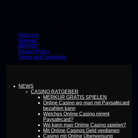
© Copyright 2026 shaneslots.com
Über uns
Sitemap
IMPRINT
Privacy Policy
Terms and Conditions
NEWS
CASINO RATGEBER
MERKUR GRATIS SPIELEN
Online Casino wo man mit Paysafecard
bezahlen kann
Welches Online Casino nimmt
Paysafecard?
Wo kann man Online Casino spielen?
Mit Online Casinos Geld verdienen
Casino mit Online Überweisung