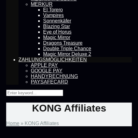
MERKUR
El Torero
Vampires
Sonnenkäfer
Blazing Star
Eye of Horus
Magic Mirror
Dragons Treasure
Double Triple Chance
Magic Mirror Deluxe 2
ZAHLUNGSMÖGLICHKEITEN
APPLE PAY
GOOGLE PAY
HANDYRECHNUNG
PAYSAFECARD
KONG Affiliates
Home
»
KONG Affiliates