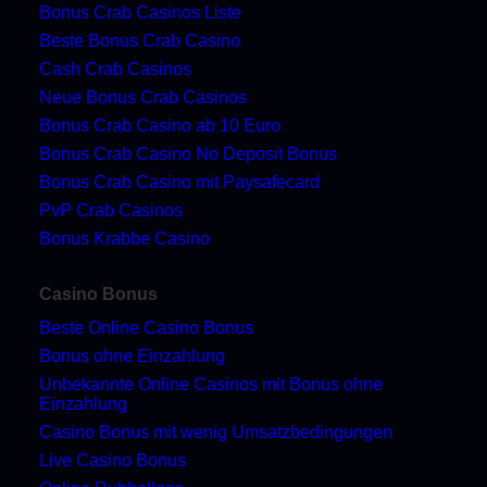
Bonus Crab Casinos Liste
Beste Bonus Crab Casino
Cash Crab Casinos
Neue Bonus Crab Casinos
Bonus Crab Casino ab 10 Euro
Bonus Crab Casino No Deposit Bonus
Bonus Crab Casino mit Paysafecard
PvP Crab Casinos
Bonus Krabbe Casino
Casino Bonus
Beste Online Casino Bonus
Bonus ohne Einzahlung
Unbekannte Online Casinos mit Bonus ohne
Einzahlung
Casino Bonus mit wenig Umsatzbedingungen
Live Casino Bonus