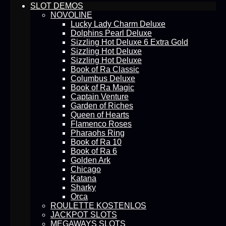
SLOT DEMOS
NOVOLINE
Lucky Lady Charm Deluxe
Dolphins Pearl Deluxe
Sizzling Hot Deluxe 6 Extra Gold
Sizzling Hot Deluxe
Sizzling Hot Deluxe
Book of Ra Classic
Columbus Deluxe
Book of Ra Magic
Captain Venture
Garden of Riches
Queen of Hearts
Flamenco Roses
Pharaohs Ring
Book of Ra 10
Book of Ra 6
Golden Ark
Chicago
Katana
Sharky
Orca
ROULETTE KOSTENLOS
JACKPOT SLOTS
MEGAWAYS SLOTS