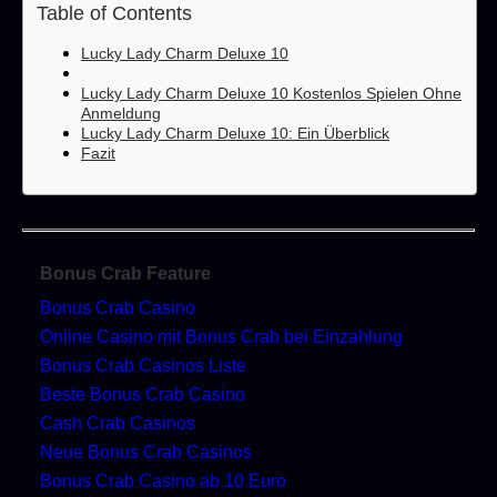
Table of Contents
Lucky Lady Charm Deluxe 10
Lucky Lady Charm Deluxe 10 Kostenlos Spielen Ohne
Anmeldung
Lucky Lady Charm Deluxe 10: Ein Überblick
Fazit
Bonus Crab Feature
Bonus Crab Casino
Online Casino mit Bonus Crab bei Einzahlung
Bonus Crab Casinos Liste
Beste Bonus Crab Casino
Cash Crab Casinos
Neue Bonus Crab Casinos
Bonus Crab Casino ab 10 Euro