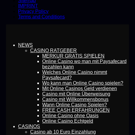
Sitemap
IMPRINT
Privacy Policy
Terms and Conditions
NEWS
CASINO RATGEBER
MERKUR GRATIS SPIELEN
Online Casino wo man mit Paysafecard
bezahlen kann
Welches Online Casino nimmt
Paysafecard?
Wo kann man Online Casino spielen?
Mit Online Casinos Geld verdienen
Casino mit Online Überweisung
Casino mit Willkommensbonus
Wann Online Casino Spielen?
FREE CASH ERFAHRUNGEN
Online Casino ohne Oasis
Online Casino Echtgeld
CASINOS
Casino ab 10 Euro Einzahlung