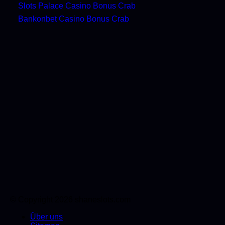
Slots Palace Casino Bonus Crab
Bankonbet Casino Bonus Crab
© Copyright 2026 shaneslots.com
Über uns