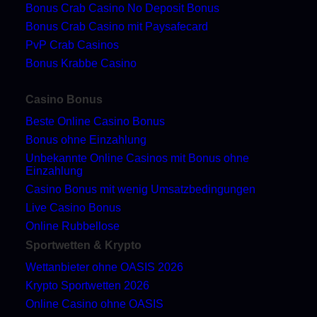
Bonus Crab Casino No Deposit Bonus
Bonus Crab Casino mit Paysafecard
PvP Crab Casinos
Bonus Krabbe Casino
Casino Bonus
Beste Online Casino Bonus
Bonus ohne Einzahlung
Unbekannte Online Casinos mit Bonus ohne
Einzahlung
Casino Bonus mit wenig Umsatzbedingungen
Live Casino Bonus
Online Rubbellose
Sportwetten & Krypto
Wettanbieter ohne OASIS 2026
Krypto Sportwetten 2026
Online Casino ohne OASIS