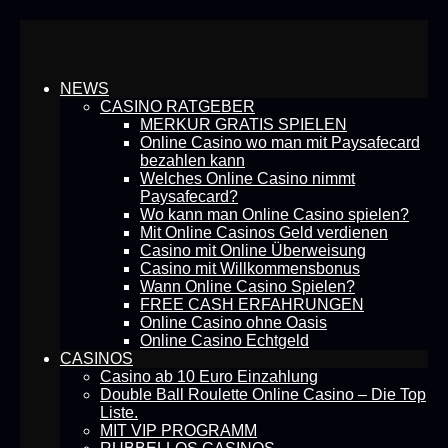
NEWS
CASINO RATGEBER
MERKUR GRATIS SPIELEN
Online Casino wo man mit Paysafecard
bezahlen kann
Welches Online Casino nimmt
Paysafecard?
Wo kann man Online Casino spielen?
Mit Online Casinos Geld verdienen
Casino mit Online Überweisung
Casino mit Willkommensbonus
Wann Online Casino Spielen?
FREE CASH ERFAHRUNGEN
Online Casino ohne Oasis
Online Casino Echtgeld
CASINOS
Casino ab 10 Euro Einzahlung
Double Ball Roulette Online Casino – Die Top
Liste.
MIT VIP PROGRAMM