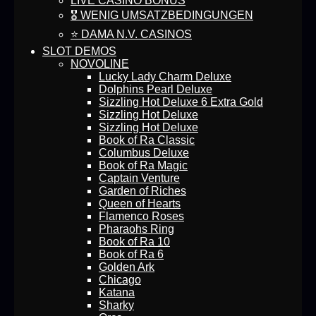
LIVE CASINO BONUS
🎖️ WENIG UMSATZBEDINGUNGEN
⭐ DAMA N.V. CASINOS
SLOT DEMOS
NOVOLINE
Lucky Lady Charm Deluxe
Dolphins Pearl Deluxe
Sizzling Hot Deluxe 6 Extra Gold
Sizzling Hot Deluxe
Sizzling Hot Deluxe
Book of Ra Classic
Columbus Deluxe
Book of Ra Magic
Captain Venture
Garden of Riches
Queen of Hearts
Flamenco Roses
Pharaohs Ring
Book of Ra 10
Book of Ra 6
Golden Ark
Chicago
Katana
Sharky