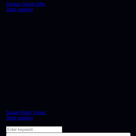
Santas Great Gifts
Jetzt spielen
Sugar Rush Xmas
Jetzt spielen
Wonach suchst du…?