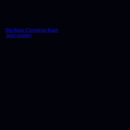
Big Bass Christmas Bash
Jetzt spielen