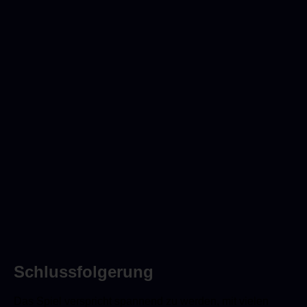
Schlussfolgerung
Das Spiel verspricht spannend zu werden, mit vielen