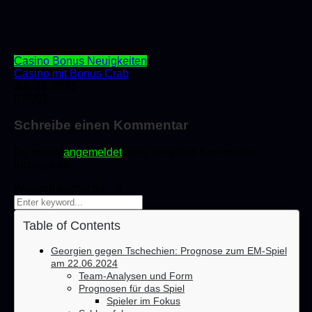
Casino Bonus Neuigkeiten
Casino mit Bonus Crab
Juli 23, 2025
0
4091
Schreibe einen Kommentar
Du musst
angemeldet
sein, um einen Kommentar
abzugeben.
Wonach suchst du…?
Table of Contents
Georgien gegen Tschechien: Prognose zum EM-Spiel
am 22.06.2024
Team-Analysen und Form
Prognosen für das Spiel
Spieler im Fokus