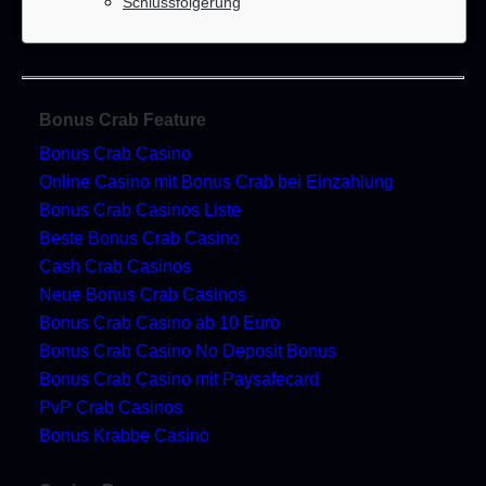
Schlussfolgerung
Bonus Crab Feature
Bonus Crab Casino
Online Casino mit Bonus Crab bei Einzahlung
Bonus Crab Casinos Liste
Beste Bonus Crab Casino
Cash Crab Casinos
Neue Bonus Crab Casinos
Bonus Crab Casino ab 10 Euro
Bonus Crab Casino No Deposit Bonus
Bonus Crab Casino mit Paysafecard
PvP Crab Casinos
Bonus Krabbe Casino