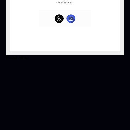
Leser fesselt.
Read More