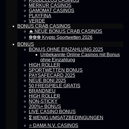
RUBBELLOS CASINOS
MERKUR CASINOS
GAMOMAT CASINOS
PLAYFINA
VERDE
BONUS CRAB CASINOS
🔥 NEUE BONUS CRAB CASINOS
⚽⚽⚽ Krypto Sportwetten 2026
BONUS
BONUS OHNE EINZAHLUNG 2025
Unbekannte Online Casinos mit Bonus
ohne Einzahlung
HIGH ROLLER
SPORTWETTEN BONUS
PAYSAFECARD 2025
NEUE BONI 2025
50 FREISPIELE GRATIS
BRANDNEU
HIGH ROLLER
NON-STICKY
200%+ BONUS
LIVE CASINO BONUS
🎖️ WENIG UMSATZBEDINGUNGEN
⭐ DAMA N.V. CASINOS