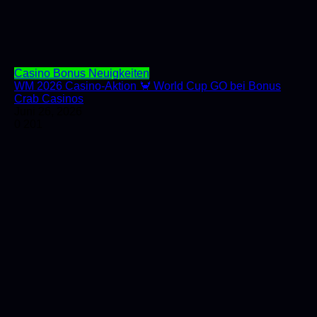
Casino Bonus Neuigkeiten
WM 2026 Casino-Aktion 🦀 World Cup GO bei Bonus
Crab Casinos
Juni 26, 2026
0
201