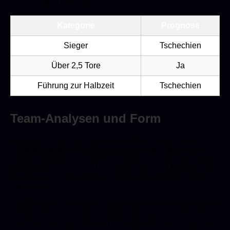
dieses Match ermöglichen.
Kategorie
Prognose
Sieger
Tschechien
Über 2,5 Tore
Ja
Führung zur Halbzeit
Tschechien
Team-Analysen und Form
Georgien:
Georgien hat in den letzten Spielen eine
beeindruckende Offensive gezeigt. In den letzten zehn
Spielen erzielten sie durchschnittlich 2,2 Tore pro Spiel
und ließen 1,7 Tore zu. Dies deutet auf eine Mannschaft
hin, die nach vorne stark ist, aber auch anfällig in der
Defensive​.
Tschechien:
Tschechien, angeführt von ihrem Starspieler
Tomas Soucek, zeigt eine ausgeglichene Performance
mit einer durchschnittlichen Torausbeute von 2 Toren pro