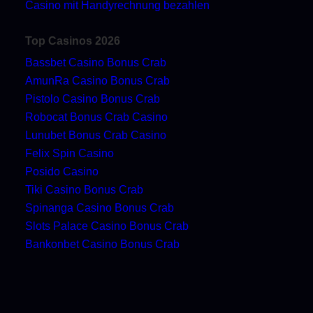
Casino mit Handyrechnung bezahlen
Top Casinos 2026
Bassbet Casino Bonus Crab
AmunRa Casino Bonus Crab
Pistolo Casino Bonus Crab
Robocat Bonus Crab Casino
Lunubet Bonus Crab Casino
Felix Spin Casino
Posido Casino
Tiki Casino Bonus Crab
Spinanga Casino Bonus Crab
Slots Palace Casino Bonus Crab
Bankonbet Casino Bonus Crab