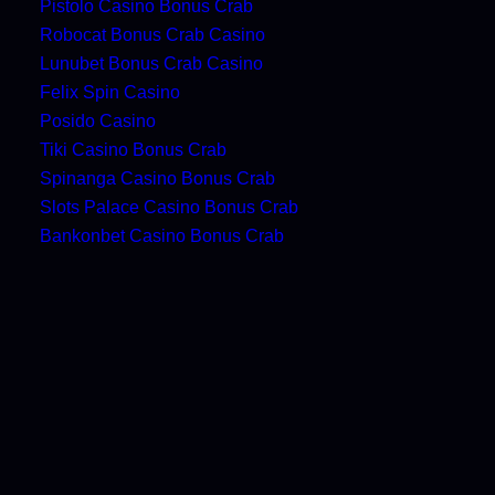
Pistolo Casino Bonus Crab
Robocat Bonus Crab Casino
Lunubet Bonus Crab Casino
Felix Spin Casino
Posido Casino
Tiki Casino Bonus Crab
Spinanga Casino Bonus Crab
Slots Palace Casino Bonus Crab
Bankonbet Casino Bonus Crab