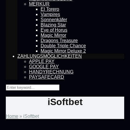
MERKUR
El Torero
Vampires
Sonnenkäfer
Blazing Star
Eye of Horus
Magic Mirror
Dragons Treasure
Double Triple Chance
Magic Mirror Deluxe 2
ZAHLUNGSMÖGLICHKEITEN
APPLE PAY
GOOGLE PAY
HANDYRECHNUNG
PAYSAFECARD
iSoftbet
Home
»
iSoftbet