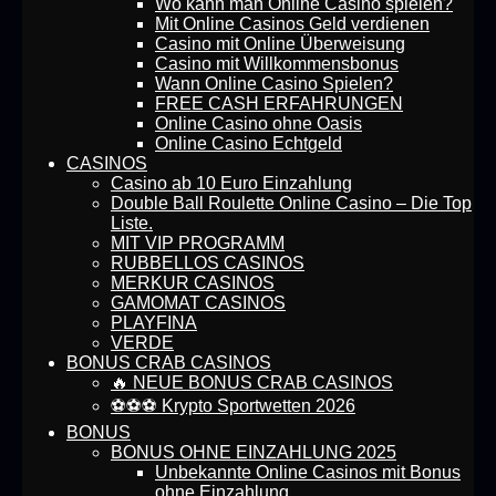
Wo kann man Online Casino spielen?
Mit Online Casinos Geld verdienen
Casino mit Online Überweisung
Casino mit Willkommensbonus
Wann Online Casino Spielen?
FREE CASH ERFAHRUNGEN
Online Casino ohne Oasis
Online Casino Echtgeld
CASINOS
Casino ab 10 Euro Einzahlung
Double Ball Roulette Online Casino – Die Top
Liste.
MIT VIP PROGRAMM
RUBBELLOS CASINOS
MERKUR CASINOS
GAMOMAT CASINOS
PLAYFINA
VERDE
BONUS CRAB CASINOS
🔥 NEUE BONUS CRAB CASINOS
⚽⚽⚽ Krypto Sportwetten 2026
BONUS
BONUS OHNE EINZAHLUNG 2025
Unbekannte Online Casinos mit Bonus
ohne Einzahlung