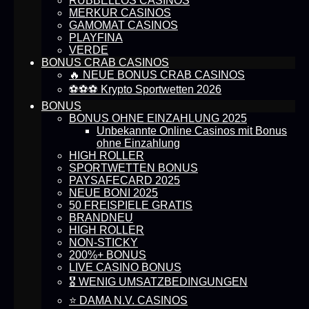
RUBBELLOS CASINOS
MERKUR CASINOS
GAMOMAT CASINOS
PLAYFINA
VERDE
BONUS CRAB CASINOS
🔥 NEUE BONUS CRAB CASINOS
⚽⚽⚽ Krypto Sportwetten 2026
BONUS
BONUS OHNE EINZAHLUNG 2025
Unbekannte Online Casinos mit Bonus
ohne Einzahlung
HIGH ROLLER
SPORTWETTEN BONUS
PAYSAFECARD 2025
NEUE BONI 2025
50 FREISPIELE GRATIS
BRANDNEU
HIGH ROLLER
NON-STICKY
200%+ BONUS
LIVE CASINO BONUS
🎖️ WENIG UMSATZBEDINGUNGEN
⭐ DAMA N.V. CASINOS